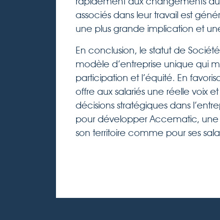
rapidement aux changements du 
associés dans leur travail est génér
une plus grande implication et une 
En conclusion, le statut de Socié
modèle d’entreprise unique qui me
participation et l’équité. En favo
offre aux salariés une réelle voix 
décisions stratégiques dans l’entre
pour développer Accematic, une 
son territoire comme pour ses salari
Navigation
Le nouveau site internet Accèmatic
de
Accèmatic adhère à Actibaie : un ga
l’article