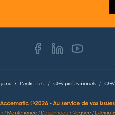
gales
/
L'entreprise
/
CGV professionnels
/
CGV 
Accèmatic ©2026 - Au service de vos issues
tion / Maintenance / Dépannage / Négoce / Externatli