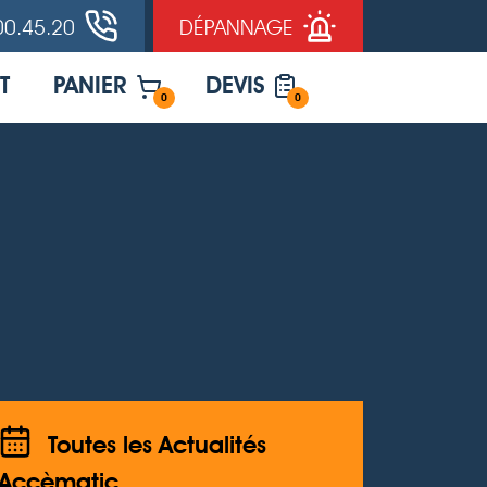
00.45.20
DÉPANNAGE
T
PANIER
DEVIS
0
0
Toutes les Actualités
Accèmatic