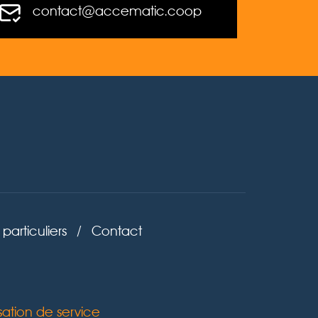
contact@accematic.coop
particuliers
/
Contact
sation de service