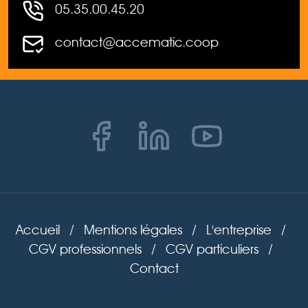
05.35.00.45.20
contact@accematic.coop
Accueil
/
Mentions légales
/
L'entreprise
/
CGV professionnels
/
CGV particuliers
/
Contact